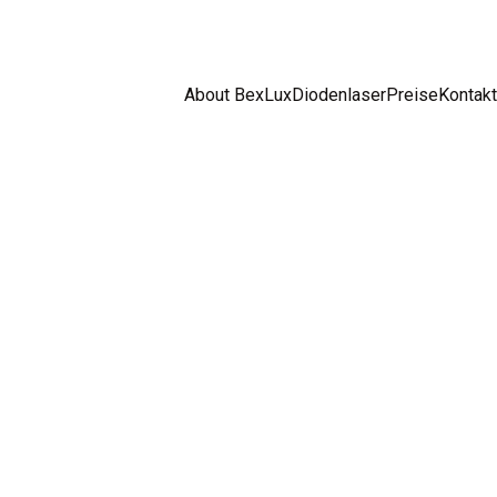
About BexLux
Diodenlaser
Preise
Kontakt